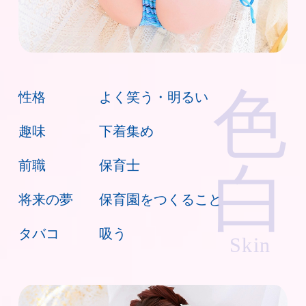
色
性格
よく笑う・明るい
趣味
下着集め
前職
保育士
白
将来の夢
保育園をつくること
タバコ
吸う
Skin