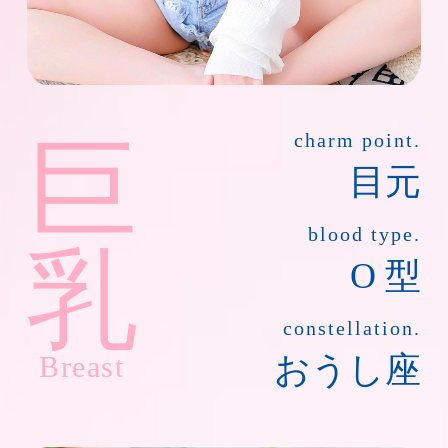
巨
charm point.
目元
blood type.
乳
O 型
constellation.
Breast
おうし座